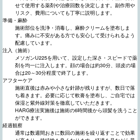
せて使用する薬剤や治療回数を決定します。副作用や
リスク、費用についても丁寧に説明します。
準備・麻酔
施術部位を洗浄・消毒し、麻酔クリームを塗布しま
す。痛みに不安がある方でも安心して受けられるよう
配慮しています。
注入（施術）
メソガンU225を用いて、設定した深さ・スピードで薬
剤を均一に注入します。顔の場合は約30分、頭皮の場
合は20～30分程度で終了します。
アフターケア
施術直後は赤みや小さな針跡が残りますが、数日で落
ち着きます。必要に応じて軟膏を塗布し、ご自宅では
保湿と紫外線対策を徹底していただきます。
HARG療法実施後は施術の6時間後から頭髪を洗うこと
ができます。
経過観察
通常は数週間おきに数回の施術を繰り返すことで効果