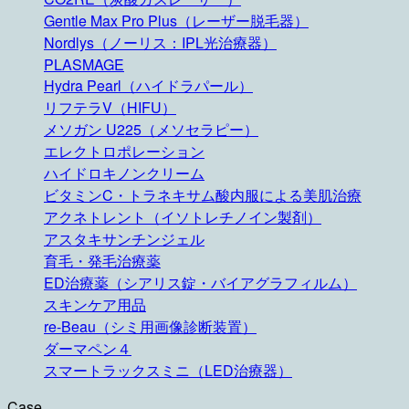
Gentle Max Pro Plus（レーザー脱毛器）
Nordlys（ノーリス：IPL光治療器）
PLASMAGE
Hydra Pearl（ハイドラパール）
リフテラV（HIFU）
メソガン U225（メソセラピー）
エレクトロポレーション
ハイドロキノンクリーム
ビタミンC・トラネキサム酸内服による美肌治療
アクネトレント（イソトレチノイン製剤）
アスタキサンチンジェル
育毛・発毛治療薬
ED治療薬（シアリス錠・バイアグラフィルム）
スキンケア用品
re-Beau（シミ用画像診断装置）
ダーマペン４
スマートラックスミニ（LED治療器）
Case