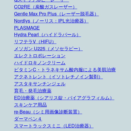
CO2RE（炭酸ガスレーザー）
Gentle Max Pro Plus（レーザー脱毛器）
Nordlys（ノーリス：IPL光治療器）
PLASMAGE
Hydra Pearl（ハイドラパール）
リフテラV（HIFU）
メソガン U225（メソセラピー）
エレクトロポレーション
ハイドロキノンクリーム
ビタミンC・トラネキサム酸内服による美肌治療
アクネトレント（イソトレチノイン製剤）
アスタキサンチンジェル
育毛・発毛治療薬
ED治療薬（シアリス錠・バイアグラフィルム）
スキンケア用品
re-Beau（シミ用画像診断装置）
ダーマペン４
スマートラックスミニ（LED治療器）