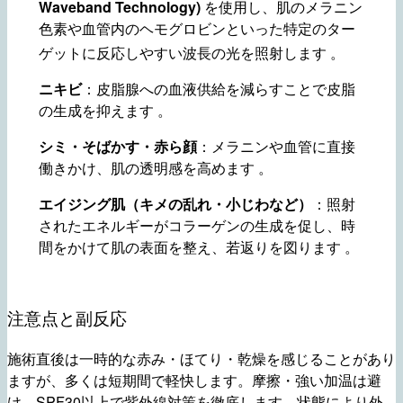
Waveband Technology)
を使用し、肌のメラニン
色素や血管内のヘモグロビンといった特定のター
ゲットに反応しやすい波長の光を照射します
。
ニキビ
：皮脂腺への血液供給を減らすことで皮脂
の生成を抑えます 。
シミ・そばかす・赤ら顔
：メラニンや血管に直接
働きかけ、肌の透明感を高めます 。
エイジング肌（キメの乱れ・小じわなど）
：照射
されたエネルギーがコラーゲンの生成を促し、時
間をかけて肌の表面を整え、若返りを図ります 。
注意点と副反応
施術直後は一時的な赤み・ほてり・乾燥を感じることがあり
ますが、多くは短期間で軽快します。摩擦・強い加温は避
け、SPF30以上で紫外線対策を徹底します。状態により外