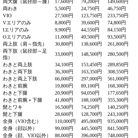
両大腿（鼠径部～膝）
17,600円
79,200円
149,600円
両わき
5,500円
24,750円
46,750円
VIO
27,500円
123,750円
233,750円
Vエリアのみ
8,800円
39,600円
74,800円
Iエリアのみ
9,900円
44,550円
84,150円
Oエリアのみ
11,000円
49,500円
93,500円
両上肢（肩～指先）
30,800円
138,600円
261,800円
両下肢（鼠径部～足
33,000円
148,500円
280,500円
指）
わきと両上肢
34,100円
153,450円
289,850円
わきと両下肢
36,300円
163,350円
308,550円
わきと両上下肢
66,000円
297,000円
561,000円
わきと前腕
19,800円
89,100円
168,300円
わきと下腿
20,900円
94,050円
177,650円
わきと前腕＋下腿
41,800円
188,100円
355,300円
髭とワキ
16,500円
74,250円
140,250円
髭と下腿
28,600円
128,700円
243,100円
全身（VIO含む）
110,000円
495,000円
935,000円
全身（顔以外）
99,000円
445,500円
841,500円
全身（顔、VIO以外）
88,000円
396,000円
748,000円