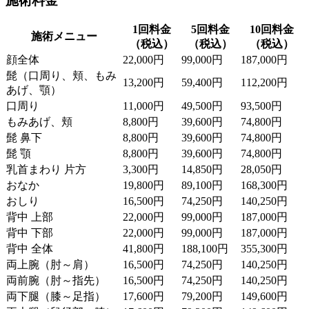
施術料金
1回料金
5回料金
10回料金
施術メニュー
（税込）
（税込）
（税込）
顔全体
22,000円
99,000円
187,000円
髭（口周り、頬、もみ
13,200円
59,400円
112,200円
あげ、顎）
口周り
11,000円
49,500円
93,500円
もみあげ、頬
8,800円
39,600円
74,800円
髭 鼻下
8,800円
39,600円
74,800円
髭 顎
8,800円
39,600円
74,800円
乳首まわり 片方
3,300円
14,850円
28,050円
おなか
19,800円
89,100円
168,300円
おしり
16,500円
74,250円
140,250円
背中 上部
22,000円
99,000円
187,000円
背中 下部
22,000円
99,000円
187,000円
背中 全体
41,800円
188,100円
355,300円
両上腕（肘～肩）
16,500円
74,250円
140,250円
両前腕（肘～指先）
16,500円
74,250円
140,250円
両下腿（膝～足指）
17,600円
79,200円
149,600円