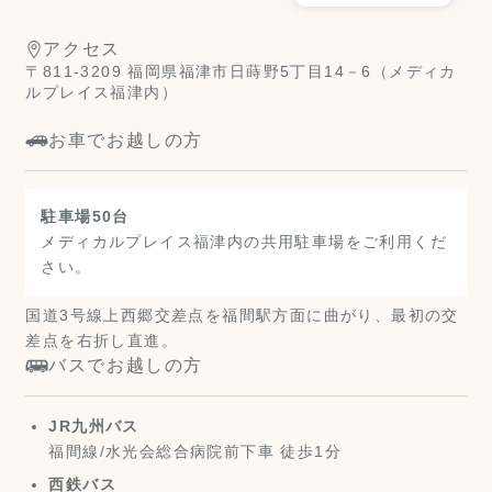
アクセス
〒811-3209 福岡県福津市日蒔野5丁目14－6（メディカ
ルプレイス福津内）
お車でお越しの方
駐車場50台
メディカルプレイス福津内の共用駐車場をご利用くだ
さい。
国道3号線上西郷交差点を福間駅方面に曲がり、最初の交
差点を右折し直進。
バスでお越しの方
JR九州バス
福間線/水光会総合病院前下車 徒歩1分
西鉄バス