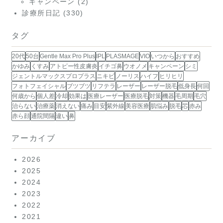
キャンペーン
(2)
診療所日記
(330)
タグ
20代
50台
Gentle Max Pro Plus
IPL
PLASMAGE
VIO
いつから
おすすめ
かゆみ
くすみ
アトピー性皮膚炎
イチゴ鼻
ウオノメ
キャンペーン
シミ
ジェントルマックスプロプラス
ニキビ
ノーリス
ハイフ
ヒリヒリ
フォトフェイシャル
ブツブツ
リフテラ
レーザー
レーザー脱毛
低身長
何回
何歳から
個人差
冷却
効果は
医療レーザー
医療脱毛
対策
機器
毛周期
毛穴
治らない
治療薬
消えない
痛み
目安
紫外線
美容医療
肌悩み
脱毛
芯
赤み
赤ら顔
通院間隔
違い
鼻
アーカイブ
2026
2025
2024
2023
2022
2021