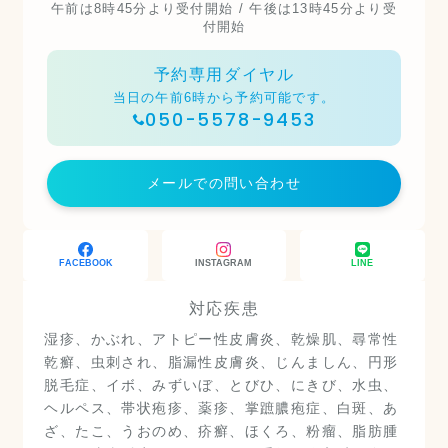
午前は8時45分より受付開始 / 午後は13時45分より受
付開始
予約専用ダイヤル
当日の午前6時から予約可能です。
050-5578-9453
メールでの問い合わせ
FACEBOOK
INSTAGRAM
LINE
対応疾患
湿疹、かぶれ、アトピー性皮膚炎、乾燥肌、尋常性
乾癬、虫刺され、脂漏性皮膚炎、じんましん、円形
脱毛症、イボ、みずいぼ、とびひ、にきび、水虫、
ヘルペス、帯状疱疹、薬疹、掌蹠膿疱症、白斑、あ
ざ、たこ、うおのめ、疥癬、ほくろ、粉瘤、脂肪腫