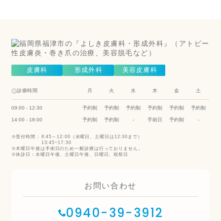
科）
Cosmetic Dermatology
皮膚科
形成外科
美容皮膚科
診療時間
月
火
水
木
金
土
09:00 - 12:30
予約制
予約制
予約制
予約制
予約制
予約制
14:00 - 18:00
予約制
予約制
-
手術日
予約制
-
受付時間 :
8:45～12:00（水曜日、土曜日は12:30まで）
13:45~17:30
木曜日午後は手術日のため一般診療は行っておりません。
休診日：水曜日午後、土曜日午後、日曜日、祝祭日
お問い合わせ
0940-39-3912