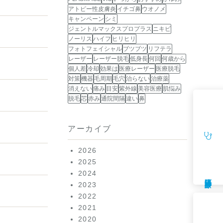
アトピー性皮膚炎
イチゴ鼻
ウオノメ
キャンペーン
シミ
ジェントルマックスプロプラス
ニキビ
ノーリス
ハイフ
ヒリヒリ
フォトフェイシャル
ブツブツ
リフテラ
レーザー
レーザー脱毛
低身長
何回
何歳から
個人差
冷却
効果は
医療レーザー
医療脱毛
対策
機器
毛周期
毛穴
治らない
治療薬
消えない
痛み
目安
紫外線
美容医療
肌悩み
脱毛
芯
赤み
通院間隔
違い
鼻
アーカイブ
2026
2025
2024
遠隔診療
2023
2022
2021
2020