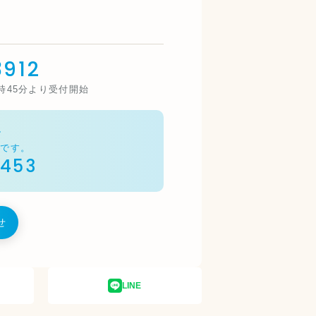
912
3時45分より受付開始
ル
能です。
9453
せ
LINE