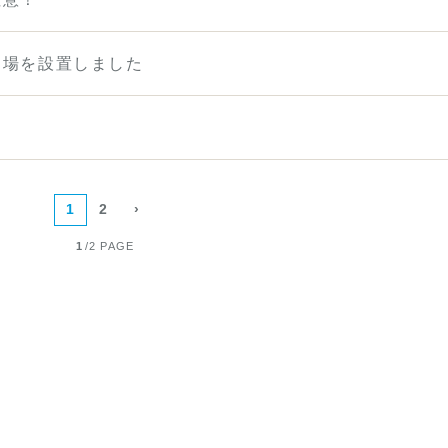
き場を設置しました
1
2
›
1
/
2 PAGE
皮膚科）