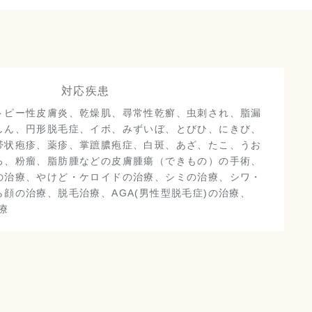
対応疾患
トピー性皮膚炎、乾燥肌、尋常性乾癬、虫刺され、脂漏
しん、円形脱毛症、イボ、みずいぼ、とびひ、にきび、
帯状疱疹、薬疹、掌蹠膿疱症、白斑、あざ、たこ、うお
ろ、粉瘤、脂肪腫などの皮膚腫瘍（できもの）の手術、
の治療、やけど・ケロイドの治療、シミの治療、シワ・
顔の治療、脱毛治療、AGA(男性型脱毛症)の治療、
療