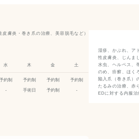
湿疹、かぶれ、ア
性皮膚炎、じんま
水虫、ヘルペス、
水
木
金
土
のめ、疥癬、ほく
陥入爪（巻き爪）
予約制
予約制
予約制
予約制
たるみの治療、赤ら
-
手術日
予約制
-
EDに対する内服治