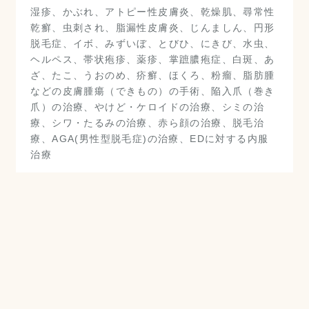
湿疹、かぶれ、アトピー性皮膚炎、乾燥肌、尋常性
乾癬、虫刺され、脂漏性皮膚炎、じんましん、円形
脱毛症、イボ、みずいぼ、とびひ、にきび、水虫、
ヘルペス、帯状疱疹、薬疹、掌蹠膿疱症、白斑、あ
ざ、たこ、うおのめ、疥癬、ほくろ、粉瘤、脂肪腫
などの皮膚腫瘍（できもの）の手術、陥入爪（巻き
爪）の治療、やけど・ケロイドの治療、シミの治
療、シワ・たるみの治療、赤ら顔の治療、脱毛治
療、AGA(男性型脱毛症)の治療、EDに対する内服
治療