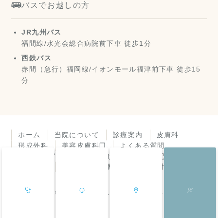
バスでお越しの方
JR九州バス
福間線/水光会総合病院前下車 徒歩1分
西鉄バス
赤間（急行）福岡線/イオンモール福津前下車 徒歩15
分
ホーム
当院について
診療案内
皮膚科
形成外科
美容皮膚科❐
よくある質問
アクセスガイド
お知らせ
診療所日記
皮膚症状
機器紹介
個人情報保護方針
© 福岡県福津市 よしき皮膚科・形成外科