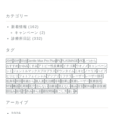
カテゴリー
新着情報
(162)
キャンペーン
(2)
診療所日記
(332)
タグ
20代
30代
50台
Gentle Max Pro Plus
IPL
PLASMAGE
VIO
いつから
おすすめ
かゆみ
くすみ
アトピー性皮膚炎
イチゴ鼻
ウオノメ
キャンペーン
シミ
ジェントルマックスプロプラス
ダウンタイム
ニキビ
ノーリス
ハイフ
ヒリヒリ
フォトフェイシャル
ブツブツ
リフテラ
レーザー
レーザー脱毛
低身長
何回
何歳から
個人差
光治療
冷却
効果は
医療レーザー
医療脱毛
対策
機器
毛周期
毛穴
治らない
治療薬
消えない
痛み
目安
紫外線
美容医療
肌悩み
脱毛
芯
赤み
赤ら顔
通院間隔
過ごし方
違い
鼻
アーカイブ
2026