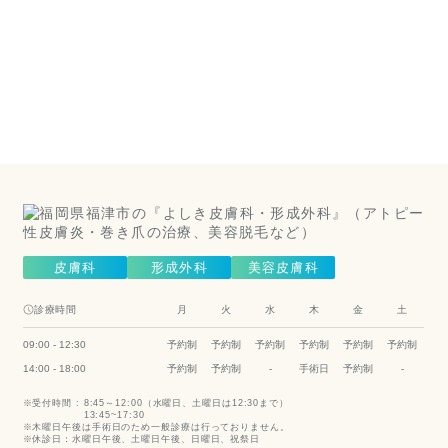
膚科は
こちら
（美容皮膚
科）
Cosmetic Dermatology
皮膚科
形成外科
美容皮膚科
診療時間
月
火
水
木
金
土
09:00 - 12:30
予約制
予約制
予約制
予約制
予約制
予約制
14:00 - 18:00
予約制
予約制
-
手術日
予約制
-
受付時間 :
8:45～12:00（水曜日、土曜日は12:30まで）
13:45~17:30
木曜日午後は手術日のため一般診療は行っておりません。
休診日：水曜日午後、土曜日午後、日曜日、祝祭日