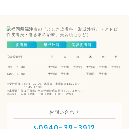
科）
Cosmetic Dermatology
皮膚科
形成外科
美容皮膚科
診療時間
月
火
水
木
金
土
09:00 - 12:30
予約制
予約制
予約制
予約制
予約制
予約制
14:00 - 18:00
予約制
予約制
-
手術日
予約制
-
受付時間 :
8:45～12:00（水曜日、土曜日は12:30まで）
13:45~17:30
木曜日午後は手術日のため一般診療は行っておりません。
休診日：水曜日午後、土曜日午後、日曜日、祝祭日
お問い合わせ
0940-39-3912