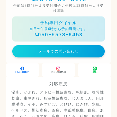
午前は8時45分より受付開始 / 午後は13時45分より受
付開始
予約専用ダイヤル
当日の午前6時から予約可能です。
050-5578-9453
メールでの問い合わせ
FACEBOOK
INSTAGRAM
LINE
対応疾患
湿疹、かぶれ、アトピー性皮膚炎、乾燥肌、尋常性
乾癬、虫刺され、脂漏性皮膚炎、じんましん、円形
脱毛症、イボ、みずいぼ、とびひ、にきび、水虫、
ヘルペス、帯状疱疹、薬疹、掌蹠膿疱症、白斑、あ
ざ、たこ、うおのめ、疥癬、ほくろ、粉瘤、脂肪腫