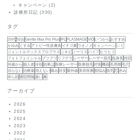
キャンペーン
(2)
診療所日記
(330)
タグ
20代
50台
Gentle Max Pro Plus
IPL
PLASMAGE
VIO
いつから
おすすめ
かゆみ
くすみ
アトピー性皮膚炎
イチゴ鼻
ウオノメ
キャンペーン
シミ
ジェントルマックスプロプラス
ニキビ
ノーリス
ハイフ
ヒリヒリ
フォトフェイシャル
ブツブツ
リフテラ
レーザー
レーザー脱毛
低身長
何回
何歳から
個人差
冷却
効果は
医療レーザー
医療脱毛
対策
機器
毛周期
毛穴
治らない
治療薬
消えない
痛み
目安
紫外線
美容医療
肌悩み
脱毛
芯
赤み
赤ら顔
通院間隔
違い
鼻
アーカイブ
2026
2025
2024
2023
2022
2021