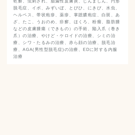
乾癬、虫刺され、脂漏性皮膚炎、じんましん、円形
脱毛症、イボ、みずいぼ、とびひ、にきび、水虫、
ヘルペス、帯状疱疹、薬疹、掌蹠膿疱症、白斑、あ
ざ、たこ、うおのめ、疥癬、ほくろ、粉瘤、脂肪腫
などの皮膚腫瘍（できもの）の手術、陥入爪（巻き
爪）の治療、やけど・ケロイドの治療、シミの治
療、シワ・たるみの治療、赤ら顔の治療、脱毛治
療、AGA(男性型脱毛症)の治療、EDに対する内服
治療