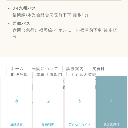
JR九州バス
福間線/水光会総合病院前下車 徒歩1分
西鉄バス
赤間（急行）福岡線/イオンモール福津前下車 徒歩15
分
ホーム
当院について
診療案内
皮膚科
形成外科
美容皮膚科❐
よくある質問
アクセスガイド
お知らせ
診療所日記
皮膚症状
機器紹介
個人情報保護方針
© 福岡県福津市 よしき皮膚科・形成外科
遠隔診療
診療時間
アクセスガイド
美容皮膚科