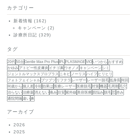
カテゴリー
新着情報
(162)
キャンペーン
(2)
診療所日記
(329)
タグ
20代
50台
Gentle Max Pro Plus
IPL
PLASMAGE
VIO
いつから
おすすめ
かゆみ
アトピー性皮膚炎
イチゴ鼻
ウオノメ
キャンペーン
シミ
ジェントルマックスプロプラス
ニキビ
ノーリス
ハイフ
ヒリヒリ
フォトフェイシャル
ブツブツ
リフテラ
レーザー
レーザー脱毛
低身長
何回
何歳から
個人差
冷却
効果は
医療レーザー
医療脱毛
対策
機器
毛周期
毛穴
治らない
治療薬
消えない
痛み
目安
紫外線
美容医療
肌悩み
脱毛
芯
赤み
通院間隔
違い
鼻
アーカイブ
2026
2025