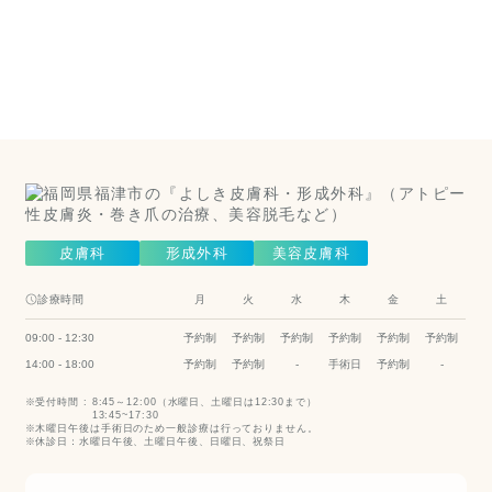
こちら
（美容皮膚
科）
Cosmetic Dermatology
皮膚科
形成外科
美容皮膚科
診療時間
月
火
水
木
金
土
09:00 - 12:30
予約制
予約制
予約制
予約制
予約制
予約制
14:00 - 18:00
予約制
予約制
-
手術日
予約制
-
受付時間 :
8:45～12:00（水曜日、土曜日は12:30まで）
13:45~17:30
木曜日午後は手術日のため一般診療は行っておりません。
休診日：水曜日午後、土曜日午後、日曜日、祝祭日