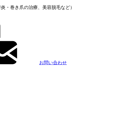
膚炎・巻き爪の治療、美容脱毛など）
お問い合わせ