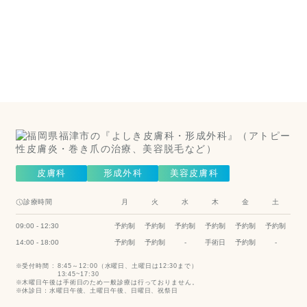
膚科は
こちら
（美容皮膚
科）
Cosmetic Dermatology
皮膚科
形成外科
美容皮膚科
診療時間
月
火
水
木
金
土
09:00 - 12:30
予約制
予約制
予約制
予約制
予約制
予約制
14:00 - 18:00
予約制
予約制
-
手術日
予約制
-
受付時間 :
8:45～12:00（水曜日、土曜日は12:30まで）
13:45~17:30
木曜日午後は手術日のため一般診療は行っておりません。
休診日：水曜日午後、土曜日午後、日曜日、祝祭日