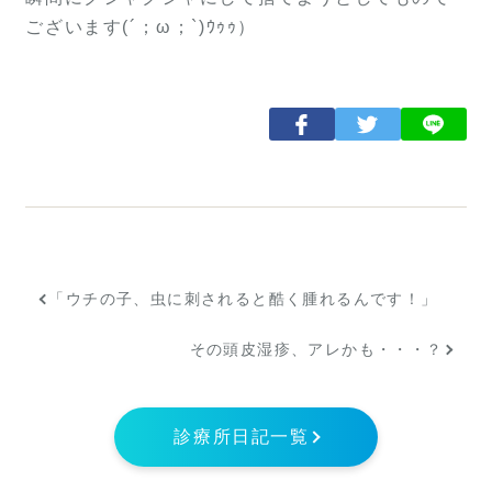
ございます(´；ω；`)ｳｩｩ）
「ウチの子、虫に刺されると酷く腫れるんです！」
その頭皮湿疹、アレかも・・・？
診療所日記一覧