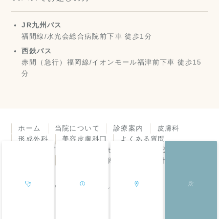
JR九州バス
福間線/水光会総合病院前下車 徒歩1分
西鉄バス
赤間（急行）福岡線/イオンモール福津前下車 徒歩15
分
ホーム
当院について
診療案内
皮膚科
形成外科
美容皮膚科❐
よくある質問
アクセスガイド
お知らせ
診療所日記
皮膚症状
機器紹介
個人情報保護方針
© 福岡県福津市 よしき皮膚科・形成外科