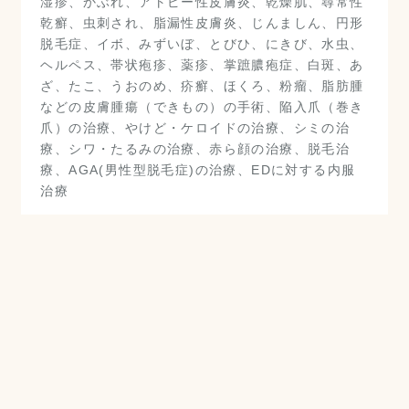
湿疹、かぶれ、アトピー性皮膚炎、乾燥肌、尋常性
乾癬、虫刺され、脂漏性皮膚炎、じんましん、円形
脱毛症、イボ、みずいぼ、とびひ、にきび、水虫、
ヘルペス、帯状疱疹、薬疹、掌蹠膿疱症、白斑、あ
ざ、たこ、うおのめ、疥癬、ほくろ、粉瘤、脂肪腫
などの皮膚腫瘍（できもの）の手術、陥入爪（巻き
爪）の治療、やけど・ケロイドの治療、シミの治
療、シワ・たるみの治療、赤ら顔の治療、脱毛治
療、AGA(男性型脱毛症)の治療、EDに対する内服
治療