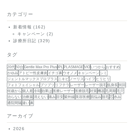
カテゴリー
新着情報
(162)
キャンペーン
(2)
診療所日記
(329)
タグ
20代
50台
Gentle Max Pro Plus
IPL
PLASMAGE
VIO
いつから
おすすめ
かゆみ
アトピー性皮膚炎
イチゴ鼻
ウオノメ
キャンペーン
シミ
ジェントルマックスプロプラス
ニキビ
ノーリス
ハイフ
ヒリヒリ
フォトフェイシャル
ブツブツ
リフテラ
レーザー
レーザー脱毛
低身長
何回
何歳から
個人差
冷却
効果は
医療レーザー
医療脱毛
対策
機器
毛周期
毛穴
治らない
治療薬
消えない
痛み
目安
紫外線
美容医療
肌悩み
脱毛
芯
赤み
通院間隔
違い
鼻
アーカイブ
2026