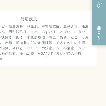
対応疾患
美容皮膚科
トピー性皮膚炎、乾燥肌、尋常性乾癬、虫刺され、脂漏
はこちら
しん、円形脱毛症、イボ、みずいぼ、とびひ、にきび、
帯状疱疹、薬疹、掌蹠膿疱症、白斑、あざ、たこ、うお
ろ、粉瘤、脂肪腫などの皮膚腫瘍（できもの）の手術、
の治療、やけど・ケロイドの治療、シミの治療、シワ・
顔の治療、脱毛治療、AGA(男性型脱毛症)の治療、
療