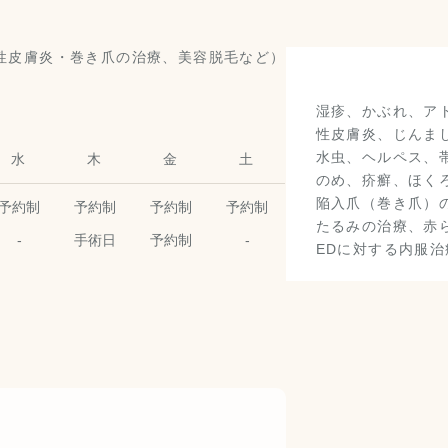
湿疹、かぶれ、ア
性皮膚炎、じんま
水虫、ヘルペス、
水
木
金
土
のめ、疥癬、ほく
陥入爪（巻き爪）
予約制
予約制
予約制
予約制
たるみの治療、赤ら
-
手術日
予約制
-
EDに対する内服治