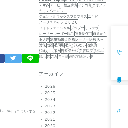
くすみ
アトピー性皮膚炎
イチゴ鼻
ウオノメ
キャンペーン
シミ
ジェントルマックスプロプラス
ニキビ
ノーリス
ハイフ
ヒリヒリ
フォトフェイシャル
ブツブツ
リフテラ
レーザー
レーザー脱毛
低身長
何回
何歳から
個人差
冷却
効果は
医療レーザー
医療脱毛
対策
機器
毛周期
毛穴
治らない
治療薬
消えない
痛み
目安
紫外線
美容医療
肌悩み
脱毛
芯
赤み
赤ら顔
通院間隔
違い
鼻
アーカイブ
遠隔診療
2026
2025
2024
2023
受付停止について
2022
2021
2020