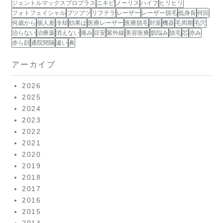
ジェントルマックスプロプラス
ニキビ
ノーリス
ハイフ
ヒリヒリ
フォトフェイシャル
ブツブツ
リフテラ
レーザー
レーザー脱毛
低身長
何回
何歳から
個人差
冷却
効果は
医療レーザー
医療脱毛
対策
機器
毛周期
毛穴
治らない
治療薬
消えない
痛み
目安
紫外線
美容医療
肌悩み
脱毛
芯
赤み
赤ら顔
通院間隔
違い
鼻
アーカイブ
2026
2025
2024
2023
2022
2021
2020
2019
2018
2017
2016
2015