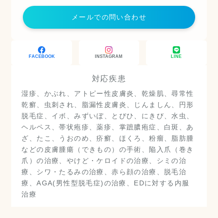
メールでの問い合わせ
FACEBOOK
INSTAGRAM
LINE
対応疾患
湿疹、かぶれ、アトピー性皮膚炎、乾燥肌、尋常性
乾癬、虫刺され、脂漏性皮膚炎、じんましん、円形
脱毛症、イボ、みずいぼ、とびひ、にきび、水虫、
ヘルペス、帯状疱疹、薬疹、掌蹠膿疱症、白斑、あ
ざ、たこ、うおのめ、疥癬、ほくろ、粉瘤、脂肪腫
などの皮膚腫瘍（できもの）の手術、陥入爪（巻き
爪）の治療、やけど・ケロイドの治療、シミの治
療、シワ・たるみの治療、赤ら顔の治療、脱毛治
療、AGA(男性型脱毛症)の治療、EDに対する内服
治療