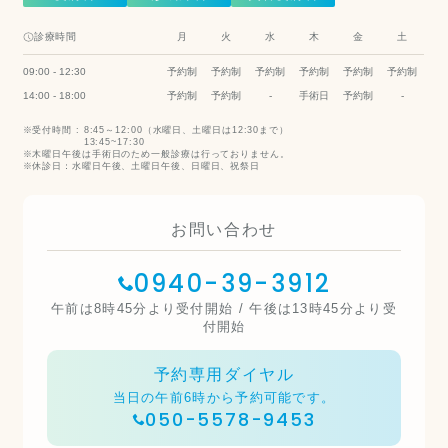
診療時間
月
火
水
木
金
土
09:00 - 12:30
予約制
予約制
予約制
予約制
予約制
予約制
14:00 - 18:00
予約制
予約制
-
手術日
予約制
-
受付時間 :
8:45～12:00（水曜日、土曜日は12:30まで）
13:45~17:30
木曜日午後は手術日のため一般診療は行っておりません。
休診日：水曜日午後、土曜日午後、日曜日、祝祭日
お問い合わせ
0940-39-3912
午前は8時45分より受付開始 / 午後は13時45分より受
付開始
予約専用ダイヤル
当日の午前6時から予約可能です。
050-5578-9453