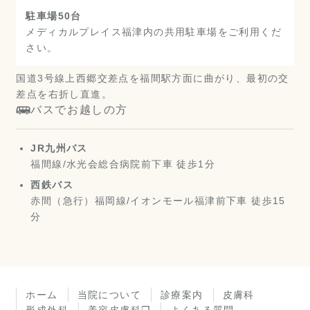
駐車場50台
メディカルプレイス福津内の共用駐車場をご利用くだ
さい。
国道3号線上西郷交差点を福間駅方面に曲がり、最初の交
差点を右折し直進。
バスでお越しの方
JR九州バス
福間線/水光会総合病院前下車 徒歩1分
西鉄バス
赤間（急行）福岡線/イオンモール福津前下車 徒歩15
分
ホーム
当院について
診療案内
皮膚科
形成外科
美容皮膚科❐
よくある質問