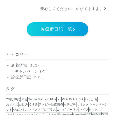
安心してください、のびてますよ。
診療所日記一覧
カテゴリー
新着情報
(162)
キャンペーン
(2)
診療所日記
(331)
タグ
20代
30代
50台
Gentle Max Pro Plus
IPL
PLASMAGE
VIO
いつから
おすすめ
かゆみ
くすみ
アトピー性皮膚炎
イチゴ鼻
ウオノメ
キャンペーン
シミ
ジェントルマックスプロプラス
ニキビ
ノーリス
ハイフ
ヒリヒリ
フォトフェイシャル
ブツブツ
リフテラ
レーザー
レーザー脱毛
低身長
何回