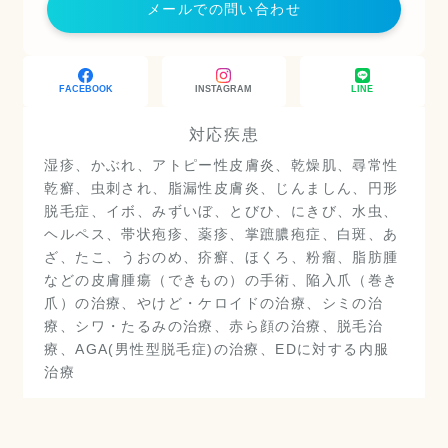
メールでの問い合わせ
FACEBOOK
INSTAGRAM
LINE
対応疾患
湿疹、かぶれ、アトピー性皮膚炎、乾燥肌、尋常性
乾癬、虫刺され、脂漏性皮膚炎、じんましん、円形
脱毛症、イボ、みずいぼ、とびひ、にきび、水虫、
ヘルペス、帯状疱疹、薬疹、掌蹠膿疱症、白斑、あ
ざ、たこ、うおのめ、疥癬、ほくろ、粉瘤、脂肪腫
などの皮膚腫瘍（できもの）の手術、陥入爪（巻き
爪）の治療、やけど・ケロイドの治療、シミの治
療、シワ・たるみの治療、赤ら顔の治療、脱毛治
療、AGA(男性型脱毛症)の治療、EDに対する内服
治療