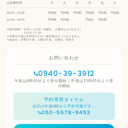
診療時間
月
火
水
木
金
土
09:00 - 12:30
予約制
予約制
予約制
予約制
予約制
予約制
14:00 - 18:00
予約制
予約制
-
手術日
予約制
-
受付時間 :
8:45～12:00（水曜日、土曜日は12:30まで）
13:45~17:30
木曜日午後は手術日のため一般診療は行っておりません。
休診日：水曜日午後、土曜日午後、日曜日、祝祭日
お問い合わせ
0940-39-3912
午前は8時45分より受付開始 / 午後は13時45分より受
付開始
予約専用ダイヤル
当日の午前6時から予約可能です。
050-5578-9453