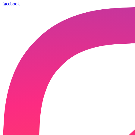
facebook