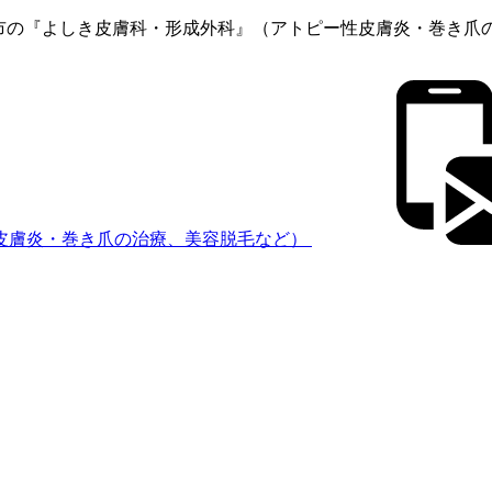
福津市の『よしき皮膚科・形成外科』（アトピー性皮膚炎・巻き爪