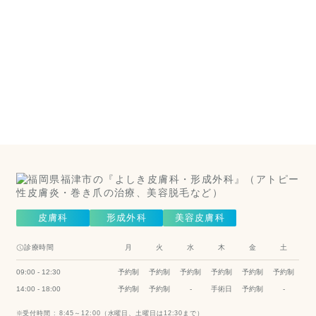
美容皮
膚科は
こちら
（美容皮膚
科）
Cosmetic Dermatology
皮膚科
形成外科
美容皮膚科
診療時間
月
火
水
木
金
土
09:00 - 12:30
予約制
予約制
予約制
予約制
予約制
予約制
14:00 - 18:00
予約制
予約制
-
手術日
予約制
-
受付時間 :
8:45～12:00（水曜日、土曜日は12:30まで）