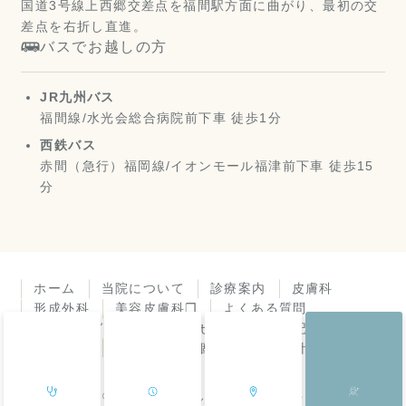
国道3号線上西郷交差点を福間駅方面に曲がり、最初の交
差点を右折し直進。
バスでお越しの方
JR九州バス
福間線/水光会総合病院前下車 徒歩1分
西鉄バス
赤間（急行）福岡線/イオンモール福津前下車 徒歩15
分
ホーム
当院について
診療案内
皮膚科
形成外科
美容皮膚科❐
よくある質問
アクセスガイド
お知らせ
診療所日記
皮膚症状
機器紹介
個人情報保護方針
© 福岡県福津市 よしき皮膚科・形成外科