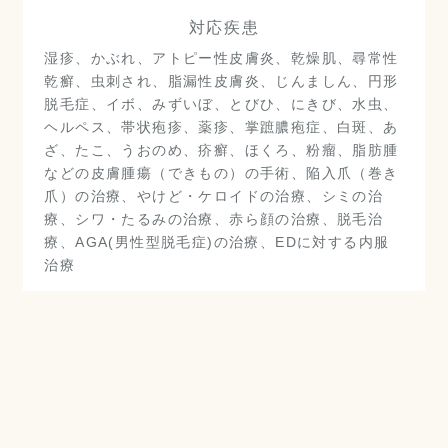
対応疾患
湿疹、かぶれ、アトピー性皮膚炎、乾燥肌、尋常性
乾癬、虫刺され、脂漏性皮膚炎、じんましん、円形
脱毛症、イボ、みずいぼ、とびひ、にきび、水虫、
ヘルペス、帯状疱疹、薬疹、掌蹠膿疱症、白斑、あ
ざ、たこ、うおのめ、疥癬、ほくろ、粉瘤、脂肪腫
などの皮膚腫瘍（できもの）の手術、陥入爪（巻き
爪）の治療、やけど・ケロイドの治療、シミの治
療、シワ・たるみの治療、赤ら顔の治療、脱毛治
療、AGA(男性型脱毛症)の治療、EDに対する内服
治療