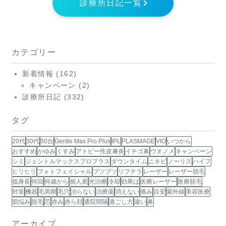
診療所日記一覧
カテゴリー
新着情報
(162)
キャンペーン
(2)
診療所日記
(332)
タグ
20代
30代
50台
Gentle Max Pro Plus
IPL
PLASMAGE
VIO
いつから
おすすめ
かゆみ
くすみ
アトピー性皮膚炎
イチゴ鼻
ウオノメ
キャンペーン
シミ
ジェントルマックスプロプラス
ダウンタイム
ニキビ
ノーリス
ハイフ
ヒリヒリ
フォトフェイシャル
ブツブツ
リフテラ
レーザー
レーザー脱毛
低身長
何回
何歳から
個人差
光治療
冷却
効果は
医療レーザー
医療脱毛
対策
機器
毛周期
毛穴
治らない
治療薬
消えない
痛み
目安
紫外線
美容医療
肌悩み
脱毛
芯
赤み
赤ら顔
通院間隔
過ごし方
違い
鼻
アーカイブ