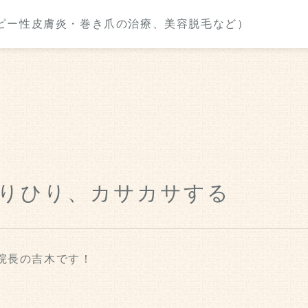
りひり、カサカサする
院長の吉木です！
。