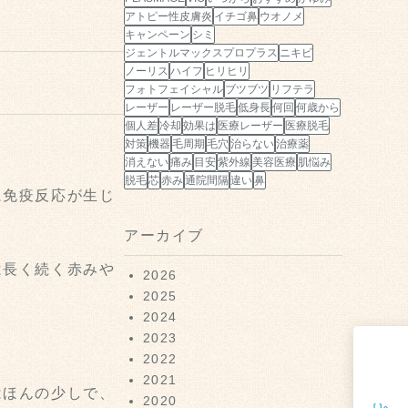
アトピー性皮膚炎
イチゴ鼻
ウオノメ
キャンペーン
シミ
ジェントルマックスプロプラス
ニキビ
ノーリス
ハイフ
ヒリヒリ
フォトフェイシャル
ブツブツ
リフテラ
レーザー
レーザー脱毛
低身長
何回
何歳から
個人差
冷却
効果は
医療レーザー
医療脱毛
対策
機器
毛周期
毛穴
治らない
治療薬
消えない
痛み
目安
紫外線
美容医療
肌悩み
脱毛
芯
赤み
通院間隔
違い
鼻
に免疫反応が生じ
アーカイブ
は長く続く赤みや
2026
2025
2024
2023
2022
2021
はほんの少しで、
2020