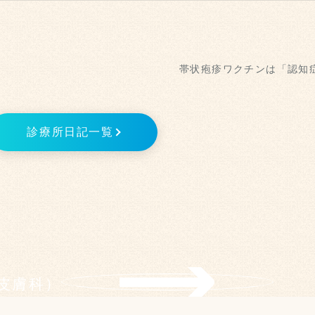
帯状疱疹ワクチンは「認知
診療所日記一覧
皮膚科）