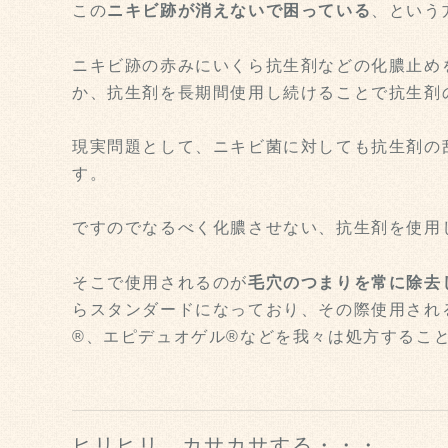
この
ニキビ跡が消えないで困っている
、という
ニキビ跡の赤みにいくら抗生剤などの化膿止め
か、抗生剤を長期間使用し続けることで抗生剤
現実問題として、ニキビ菌に対しても抗生剤の
す。
ですのでなるべく化膿させない、抗生剤を使用
そこで使用されるのが
毛穴のつまりを常に除去
らスタンダードになっており、その際使用され
®、エピデュオゲル®などを我々は処方するこ
ヒリヒリ、カサカサする・・・