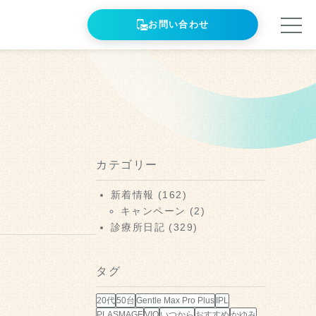
お問い合わせ
カテゴリー
新着情報
(162)
キャンペーン
(2)
診療所日記
(329)
タグ
20代
50台
Gentle Max Pro Plus
IPL
PLASMAGE
VIO
いつから
おすすめ
かゆみ