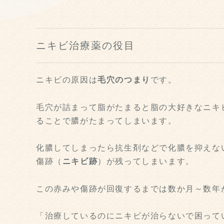
ニキビ治療薬の役目
ニキビの原因は
毛穴のつまり
です。
毛穴が詰まって脂がたまると脂の大好きなニキ
ることで膿がたまってしまいます。
化膿してしまったら抗生剤などで化膿を抑えな
傷跡（
ニキビ跡
）が残ってしまいます。
この赤みや傷跡が回復するまでは数か月～数年
「治療しているのにニキビが治らないで困って