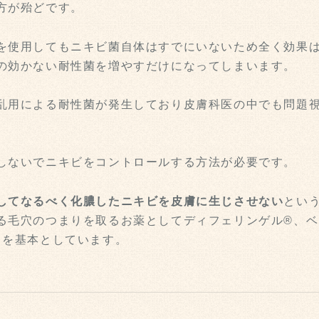
方が殆どです。
を使用してもニキビ菌自体はすでにいないため全く効果
の効かない耐性菌を増やすだけになってしまいます。
乱用による耐性菌が発生しており皮膚科医の中でも問題
しないでニキビをコントロールする方法が必要です。
してなるべく化膿したニキビを皮膚に生じさせない
という
る毛穴のつまりを取るお薬としてディフェリンゲル®、ベ
とを基本としています。