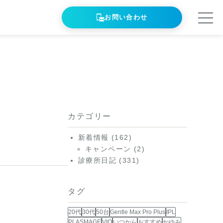
お問い合わせ
カテゴリー
新着情報
(162)
キャンペーン
(2)
診療所日記
(331)
タグ
20代
30代
50台
Gentle Max Pro Plus
IPL
PLASMAGE
VIO
いつから
おすすめ
かゆみ