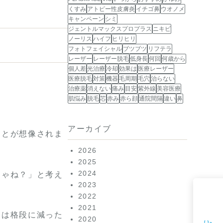
くすみ
アトピー性皮膚炎
イチゴ鼻
ウオノメ
キャンペーン
シミ
ジェントルマックスプロプラス
ニキビ
ノーリス
ハイフ
ヒリヒリ
フォトフェイシャル
ブツブツ
リフテラ
レーザー
レーザー脱毛
低身長
何回
何歳から
個人差
光治療
冷却
効果は
医療レーザー
医療脱毛
対策
機器
毛周期
毛穴
治らない
治療薬
消えない
痛み
目安
紫外線
美容医療
肌悩み
脱毛
芯
赤み
赤ら顔
通院間隔
違い
鼻
アーカイブ
ことが想像されま
2026
2025
2024
じゃね？」と考え
2023
2022
2021
クは格段に減った
2020