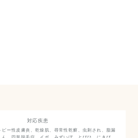
Cosmetic Dermatology
対応疾患
トピー性皮膚炎、乾燥肌、尋常性乾癬、虫刺され、脂漏
しん、円形脱毛症、イボ、みずいぼ、とびひ、にきび、