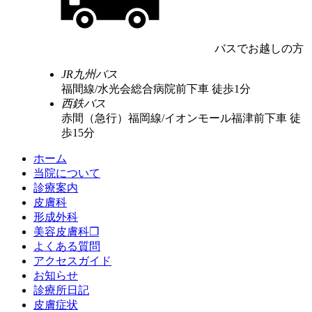
バスでお越しの方
JR九州バス
福間線/水光会総合病院前下車 徒歩1分
西鉄バス
赤間（急行）福岡線/イオンモール福津前下車 徒
歩15分
ホーム
当院について
診療案内
皮膚科
形成外科
美容皮膚科❐
よくある質問
アクセスガイド
お知らせ
診療所日記
皮膚症状