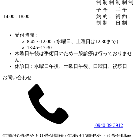
制
制
制
制
制
制
予
予
手
予
14:00 - 18:00
約
約
-
術
約
-
制
制
日
制
受付時間 :
8:45～12:00（水曜日、土曜日は12:30まで）
13:45~17:30
木曜日午後は手術日のため一般診療は行っておりませ
ん。
休診日：水曜日午後、土曜日午後、日曜日、祝祭日
お問い合わせ
0940-39-3912
午前は8時45分より受付開始 / 午後は13時45分より受付開始