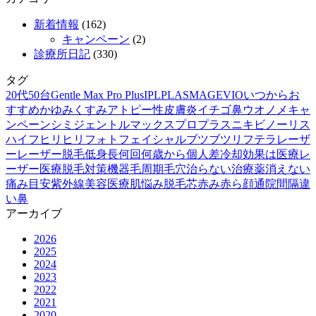
新着情報
(162)
キャンペーン
(2)
診療所日記
(330)
タグ
20代
50台
Gentle Max Pro Plus
IPL
PLASMAGE
VIO
いつから
お
すすめ
かゆみ
くすみ
アトピー性皮膚炎
イチゴ鼻
ウオノメ
キャ
ンペーン
シミ
ジェントルマックスプロプラス
ニキビ
ノーリス
ハイフ
ヒリヒリ
フォトフェイシャル
ブツブツ
リフテラ
レーザ
ー
レーザー脱毛
低身長
何回
何歳から
個人差
冷却
効果は
医療レ
ーザー
医療脱毛
対策
機器
毛周期
毛穴
治らない
治療薬
消えない
痛み
目安
紫外線
美容医療
肌悩み
脱毛
芯
赤み
赤ら顔
通院間隔
違
い
鼻
アーカイブ
2026
2025
2024
2023
2022
2021
2020