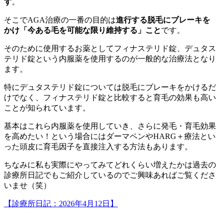
す
。
そこでAGA治療の一番の目的は
進行する脱毛にブレーキを
かけ「今ある毛を可能な限り維持する」こと
です。
そのために使用するお薬としてフィナステリド錠、デュタス
テリド錠という内服薬を使用するのが一般的な治療法となり
ます。
特にデュタステリド錠については脱毛にブレーキをかけるだ
けでなく、フィナステリド錠と比較すると育毛の効果も高い
ことが知られています。
基本はこれら内服薬を使用していき、さらに発毛・育毛効果
を高めたい！という場合にはダーマペンやHARG＋療法とい
った頭皮に育毛因子を直接注入する方法もあります。
ちなみに私も実際にやってみてどれくらい増えたかは過去の
診療所日記でもご紹介しているのでご興味あればご覧くださ
いませ（笑）
【診療所日記：2026年4月12日】