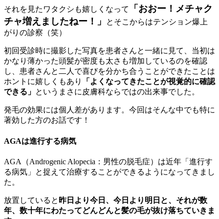
「おおー！メチャク
それを見たワタクシも嬉しくなって
チャ増えましたねー！」
とそこからはテンション爆上
がりの診察（笑）
初回受診時に撮影した写真を患者さんと一緒に見て、当初は
かなり薄かった頭髪が密度も太さも増加しているのを確認
し、患者さんと二人で喜びを分かち合うことができたことは
ホントに嬉しくもあり
「よくなってきたことが視覚的に確認
できる」
というまさに皮膚科ならではの出来事でした。
発毛の効果には個人差があります。今回はそんな中でも特に
著効した方のお話です！
AGAは進行する病気
AGA（Androgenic Alopecia：男性の脱毛症）は近年「進行す
る病気」と捉えて治療することができるようになってきまし
た。
放置していると
昨日より今日、今日より明日と、それが数
年、数十年にわたってどんどんと髪の毛が抜け落ちていきま