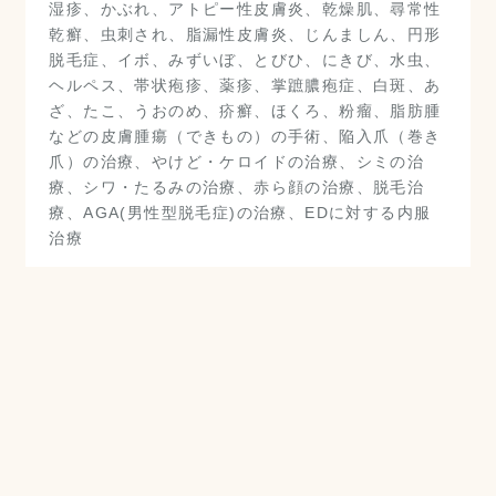
湿疹、かぶれ、アトピー性皮膚炎、乾燥肌、尋常性
乾癬、虫刺され、脂漏性皮膚炎、じんましん、円形
脱毛症、イボ、みずいぼ、とびひ、にきび、水虫、
ヘルペス、帯状疱疹、薬疹、掌蹠膿疱症、白斑、あ
ざ、たこ、うおのめ、疥癬、ほくろ、粉瘤、脂肪腫
などの皮膚腫瘍（できもの）の手術、陥入爪（巻き
爪）の治療、やけど・ケロイドの治療、シミの治
療、シワ・たるみの治療、赤ら顔の治療、脱毛治
療、AGA(男性型脱毛症)の治療、EDに対する内服
治療