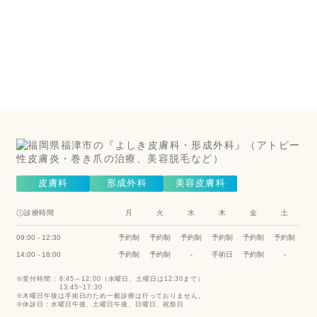
膚科は
こちら
（美容皮膚
科）
Cosmetic Dermatology
皮膚科
形成外科
美容皮膚科
診療時間
月
火
水
木
金
土
09:00 - 12:30
予約制
予約制
予約制
予約制
予約制
予約制
14:00 - 18:00
予約制
予約制
-
手術日
予約制
-
受付時間 :
8:45～12:00（水曜日、土曜日は12:30まで）
13:45~17:30
木曜日午後は手術日のため一般診療は行っておりません。
休診日：水曜日午後、土曜日午後、日曜日、祝祭日