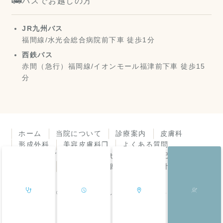
バスでお越しの方
JR九州バス
福間線/水光会総合病院前下車 徒歩1分
西鉄バス
赤間（急行）福岡線/イオンモール福津前下車 徒歩15
分
ホーム
当院について
診療案内
皮膚科
形成外科
美容皮膚科❐
よくある質問
アクセスガイド
お知らせ
診療所日記
皮膚症状
機器紹介
個人情報保護方針
© 福岡県福津市 よしき皮膚科・形成外科