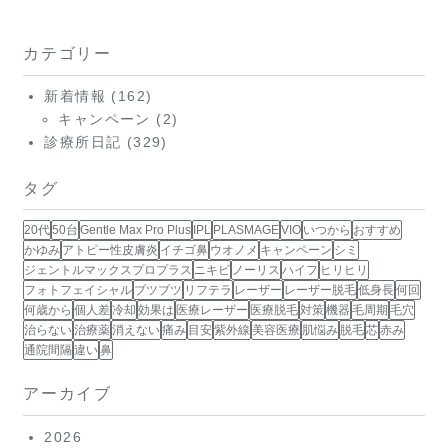
カテゴリー
新着情報
(162)
キャンペーン
(2)
診療所日記
(329)
タグ
20代
50台
Gentle Max Pro Plus
IPL
PLASMAGE
VIO
いつから
おすすめ
かゆみ
アトピー性皮膚炎
イチゴ鼻
ウオノメ
キャンペーン
シミ
ジェントルマックスプロプラス
ニキビ
ノーリス
ハイフ
ヒリヒリ
フォトフェイシャル
ブツブツ
リフテラ
レーザー
レーザー脱毛
低身長
何回
何歳から
個人差
冷却
効果は
医療レーザー
医療脱毛
対策
機器
毛周期
毛穴
治らない
治療薬
消えない
痛み
目安
紫外線
美容医療
肌悩み
脱毛
芯
赤み
通院間隔
違い
鼻
アーカイブ
2026