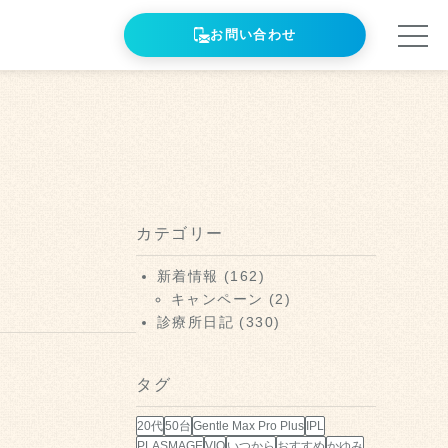
お問い合わせ
カテゴリー
新着情報
(162)
キャンペーン
(2)
診療所日記
(330)
タグ
20代
50台
Gentle Max Pro Plus
IPL
PLASMAGE
VIO
いつから
おすすめ
かゆみ