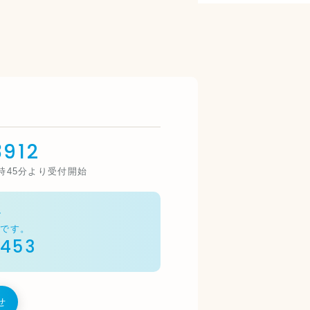
912
3時45分より受付開始
ル
能です。
9453
せ