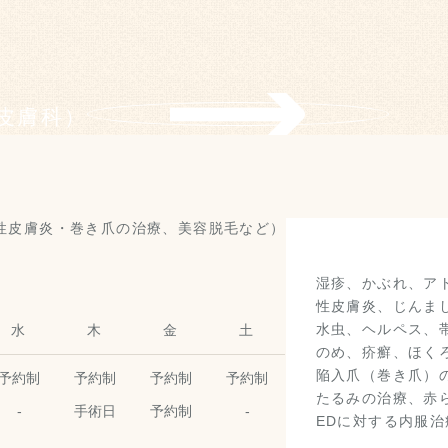
皮膚科）
湿疹、かぶれ、ア
性皮膚炎、じんま
水虫、ヘルペス、
水
木
金
土
のめ、疥癬、ほく
陥入爪（巻き爪）
予約制
予約制
予約制
予約制
たるみの治療、赤ら
-
手術日
予約制
-
EDに対する内服治