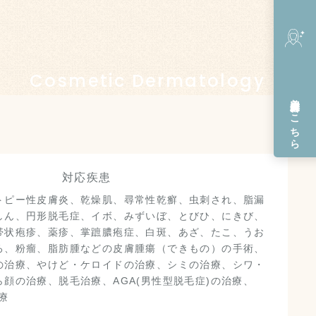
Cosmetic Dermatology
美容皮膚科
はこちら
対応疾患
トピー性皮膚炎、乾燥肌、尋常性乾癬、虫刺され、脂漏
しん、円形脱毛症、イボ、みずいぼ、とびひ、にきび、
帯状疱疹、薬疹、掌蹠膿疱症、白斑、あざ、たこ、うお
ろ、粉瘤、脂肪腫などの皮膚腫瘍（できもの）の手術、
の治療、やけど・ケロイドの治療、シミの治療、シワ・
顔の治療、脱毛治療、AGA(男性型脱毛症)の治療、
療