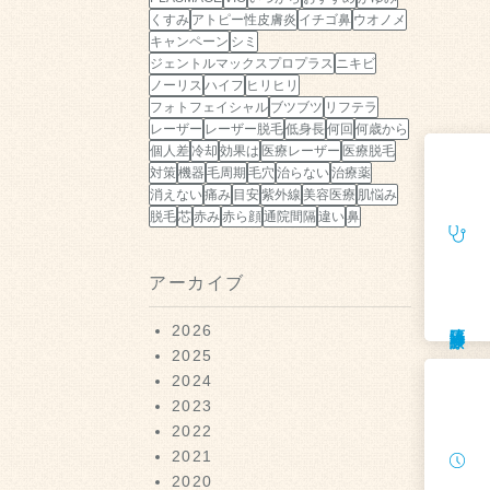
くすみ
アトピー性皮膚炎
イチゴ鼻
ウオノメ
キャンペーン
シミ
ジェントルマックスプロプラス
ニキビ
ノーリス
ハイフ
ヒリヒリ
フォトフェイシャル
ブツブツ
リフテラ
レーザー
レーザー脱毛
低身長
何回
何歳から
個人差
冷却
効果は
医療レーザー
医療脱毛
対策
機器
毛周期
毛穴
治らない
治療薬
消えない
痛み
目安
紫外線
美容医療
肌悩み
脱毛
芯
赤み
赤ら顔
通院間隔
違い
鼻
アーカイブ
遠隔診療
2026
2025
2024
2023
2022
2021
2020