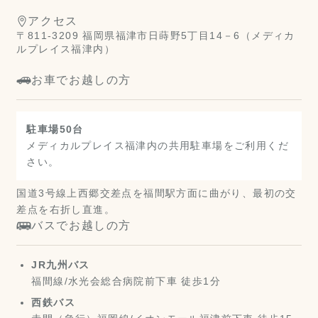
アクセス
〒811-3209 福岡県福津市日蒔野5丁目14－6（メディカ
ルプレイス福津内）
お車でお越しの方
駐車場50台
メディカルプレイス福津内の共用駐車場をご利用くだ
さい。
国道3号線上西郷交差点を福間駅方面に曲がり、最初の交
差点を右折し直進。
バスでお越しの方
JR九州バス
福間線/水光会総合病院前下車 徒歩1分
西鉄バス