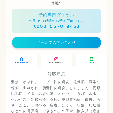
付開始
予約専用ダイヤル
当日の午前6時から予約可能です。
050-5578-9453
メールでの問い合わせ
FACEBOOK
INSTAGRAM
LINE
対応疾患
湿疹、かぶれ、アトピー性皮膚炎、乾燥肌、尋常性
乾癬、虫刺され、脂漏性皮膚炎、じんましん、円形
脱毛症、イボ、みずいぼ、とびひ、にきび、水虫、
ヘルペス、帯状疱疹、薬疹、掌蹠膿疱症、白斑、あ
ざ、たこ、うおのめ、疥癬、ほくろ、粉瘤、脂肪腫
などの皮膚腫瘍（できもの）の手術、陥入爪（巻き