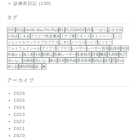
診療所日記
(330)
タグ
20代
50台
Gentle Max Pro Plus
IPL
PLASMAGE
VIO
いつから
おすすめ
かゆみ
くすみ
アトピー性皮膚炎
イチゴ鼻
ウオノメ
キャンペーン
シミ
ジェントルマックスプロプラス
ニキビ
ノーリス
ハイフ
ヒリヒリ
フォトフェイシャル
ブツブツ
リフテラ
レーザー
レーザー脱毛
低身長
何回
何歳から
個人差
冷却
効果は
医療レーザー
医療脱毛
対策
機器
毛周期
毛穴
治らない
治療薬
消えない
痛み
目安
紫外線
美容医療
肌悩み
脱毛
芯
赤み
赤ら顔
通院間隔
違い
鼻
アーカイブ
2026
2025
2024
2023
2022
2021
2020