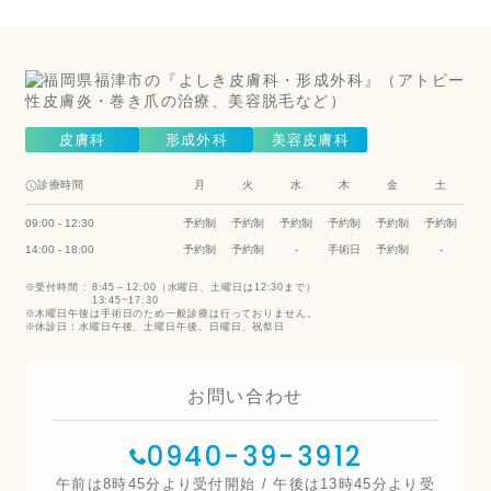
Cosmetic Dermatology
皮膚科
形成外科
美容皮膚科
診療時間
月
火
水
木
金
土
09:00 - 12:30
予約制
予約制
予約制
予約制
予約制
予約制
14:00 - 18:00
予約制
予約制
-
手術日
予約制
-
受付時間 :
8:45～12:00（水曜日、土曜日は12:30まで）
13:45~17:30
木曜日午後は手術日のため一般診療は行っておりません。
休診日：水曜日午後、土曜日午後、日曜日、祝祭日
お問い合わせ
0940-39-3912
午前は8時45分より受付開始 / 午後は13時45分より受