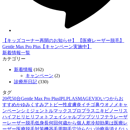
【キッズコーナー再開のお知らせ】
【医療レーザー脱毛】
Gentle Max Pro Plus【キャンペーン実施中】
新着情報一覧
カテゴリー
新着情報
(162)
キャンペーン
(2)
診療所日記
(330)
タグ
20代
50台
Gentle Max Pro Plus
IPL
PLASMAGE
VIO
いつから
お
すすめ
かゆみ
くすみ
アトピー性皮膚炎
イチゴ鼻
ウオノメ
キャ
ンペーン
シミ
ジェントルマックスプロプラス
ニキビ
ノーリス
ハイフ
ヒリヒリ
フォトフェイシャル
ブツブツ
リフテラ
レーザ
ー
レーザー脱毛
低身長
何回
何歳から
個人差
冷却
効果は
医療レ
ーザー
医療脱毛
対策
機器
毛周期
毛穴
治らない
治療薬
消えない