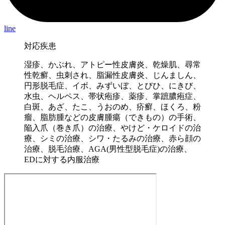
line
対応疾患
湿疹、かぶれ、アトピー性皮膚炎、乾燥肌、尋常
性乾癬、虫刺され、脂漏性皮膚炎、じんましん、
円形脱毛症、イボ、みずいぼ、とびひ、にきび、
水虫、ヘルペス、帯状疱疹、薬疹、掌蹠膿疱症、
白斑、あざ、たこ、うおのめ、疥癬、ほくろ、粉
瘤、脂肪腫などの皮膚腫瘍（できもの）の手術、
陥入爪（巻き爪）の治療、やけど・ケロイドの治
療、シミの治療、シワ・たるみの治療、赤ら顔の
治療、脱毛治療、AGA(男性型脱毛症)の治療、
EDに対する内服治療