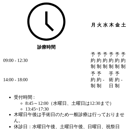
月
火
水
木
金
土
診療時間
予
予
予
予
予
予
09:00 - 12:30
約
約
約
約
約
約
制
制
制
制
制
制
予
予
手
予
14:00 - 18:00
約
約
-
術
約
-
制
制
日
制
受付時間 :
8:45～12:00（水曜日、土曜日は12:30まで）
13:45~17:30
木曜日午後は手術日のため一般診療は行っておりませ
ん。
休診日：水曜日午後、土曜日午後、日曜日、祝祭日