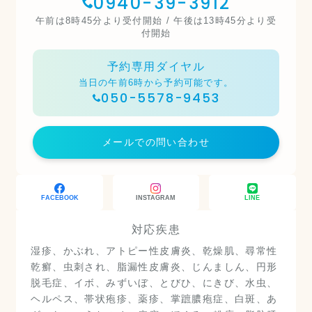
0940-39-3912
午前は8時45分より受付開始 / 午後は13時45分より受
付開始
予約専用ダイヤル
当日の午前6時から予約可能です。
050-5578-9453
メールでの問い合わせ
FACEBOOK
INSTAGRAM
LINE
対応疾患
湿疹、かぶれ、アトピー性皮膚炎、乾燥肌、尋常性
乾癬、虫刺され、脂漏性皮膚炎、じんましん、円形
脱毛症、イボ、みずいぼ、とびひ、にきび、水虫、
ヘルペス、帯状疱疹、薬疹、掌蹠膿疱症、白斑、あ