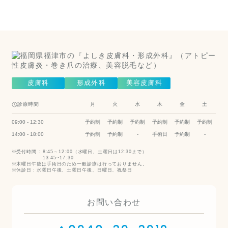
科）
Cosmetic Dermatology
皮膚科
形成外科
美容皮膚科
診療時間
月
火
水
木
金
土
09:00 - 12:30
予約制
予約制
予約制
予約制
予約制
予約制
14:00 - 18:00
予約制
予約制
-
手術日
予約制
-
受付時間 :
8:45～12:00（水曜日、土曜日は12:30まで）
13:45~17:30
木曜日午後は手術日のため一般診療は行っておりません。
休診日：水曜日午後、土曜日午後、日曜日、祝祭日
お問い合わせ