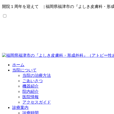
開院１周年を迎えて | 福岡県福津市の『よしき皮膚科・形
ホーム
当院について
当院の治療方法
ごあいさつ
機器紹介
院内紹介
医院情報
アクセスガイド
診療案内
診療時間