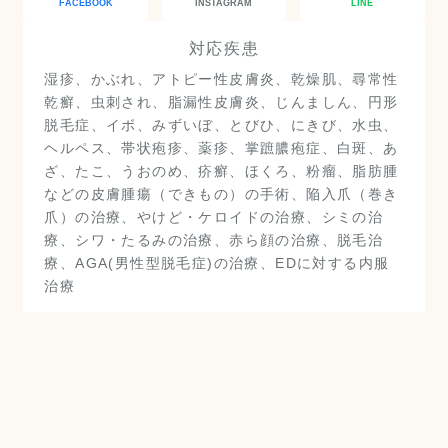
FACEBOOK
INSTAGRAM
LINE
対応疾患
湿疹、かぶれ、アトピー性皮膚炎、乾燥肌、尋常性
乾癬、虫刺され、脂漏性皮膚炎、じんましん、円形
脱毛症、イボ、みずいぼ、とびひ、にきび、水虫、
ヘルペス、帯状疱疹、薬疹、掌蹠膿疱症、白斑、あ
ざ、たこ、うおのめ、疥癬、ほくろ、粉瘤、脂肪腫
などの皮膚腫瘍（できもの）の手術、陥入爪（巻き
爪）の治療、やけど・ケロイドの治療、シミの治
療、シワ・たるみの治療、赤ら顔の治療、脱毛治
療、AGA(男性型脱毛症)の治療、EDに対する内服
治療