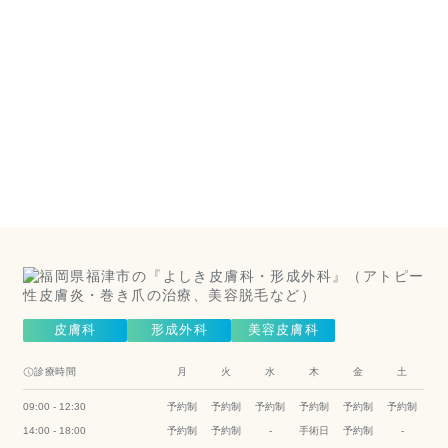
美容皮
膚科は
こちら
（美容皮膚
科）
Cosmetic Dermatology
皮膚科
形成外科
美容皮膚科
診療時間
月
火
水
木
金
土
09:00 - 12:30
予約制
予約制
予約制
予約制
予約制
予約制
14:00 - 18:00
予約制
予約制
-
手術日
予約制
-