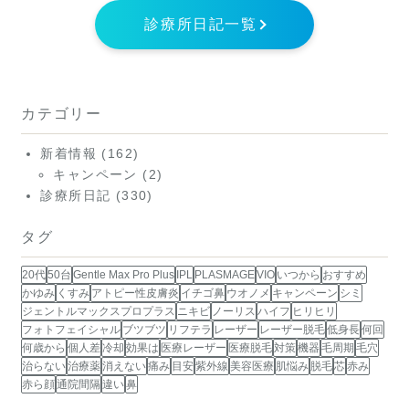
診療所日記一覧
カテゴリー
新着情報
(162)
キャンペーン
(2)
診療所日記
(330)
タグ
20代
50台
Gentle Max Pro Plus
IPL
PLASMAGE
VIO
いつから
おすすめ
かゆみ
くすみ
アトピー性皮膚炎
イチゴ鼻
ウオノメ
キャンペーン
シミ
ジェントルマックスプロプラス
ニキビ
ノーリス
ハイフ
ヒリヒリ
フォトフェイシャル
ブツブツ
リフテラ
レーザー
レーザー脱毛
低身長
何回
何歳から
個人差
冷却
効果は
医療レーザー
医療脱毛
対策
機器
毛周期
毛穴
治らない
治療薬
消えない
痛み
目安
紫外線
美容医療
肌悩み
脱毛
芯
赤み
赤ら顔
通院間隔
違い
鼻