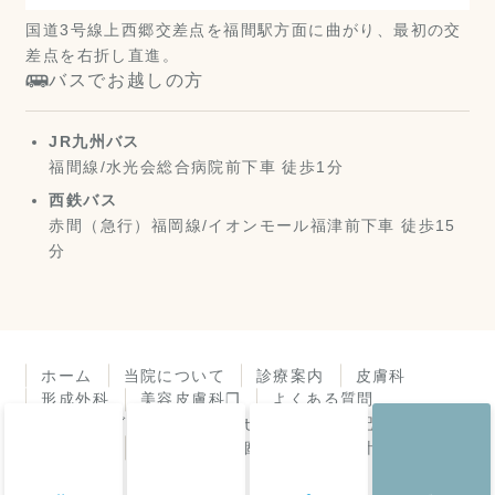
国道3号線上西郷交差点を福間駅方面に曲がり、最初の交
差点を右折し直進。
バスでお越しの方
JR九州バス
福間線/水光会総合病院前下車 徒歩1分
西鉄バス
赤間（急行）福岡線/イオンモール福津前下車 徒歩15
分
ホーム
当院について
診療案内
皮膚科
形成外科
美容皮膚科❐
よくある質問
アクセスガイド
お知らせ
診療所日記
皮膚症状
機器紹介
個人情報保護方針