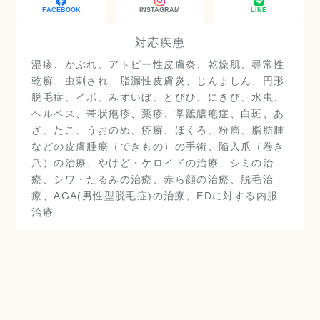
FACEBOOK
INSTAGRAM
LINE
対応疾患
湿疹、かぶれ、アトピー性皮膚炎、乾燥肌、尋常性
乾癬、虫刺され、脂漏性皮膚炎、じんましん、円形
脱毛症、イボ、みずいぼ、とびひ、にきび、水虫、
ヘルペス、帯状疱疹、薬疹、掌蹠膿疱症、白斑、あ
ざ、たこ、うおのめ、疥癬、ほくろ、粉瘤、脂肪腫
などの皮膚腫瘍（できもの）の手術、陥入爪（巻き
爪）の治療、やけど・ケロイドの治療、シミの治
療、シワ・たるみの治療、赤ら顔の治療、脱毛治
療、AGA(男性型脱毛症)の治療、EDに対する内服
治療