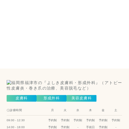
美容皮
膚科は
こちら
（美容皮膚
科）
Cosmetic Dermatology
皮膚科
形成外科
美容皮膚科
診療時間
月
火
水
木
金
土
09:00 - 12:30
予約制
予約制
予約制
予約制
予約制
予約制
14:00 - 18:00
予約制
予約制
-
手術日
予約制
-