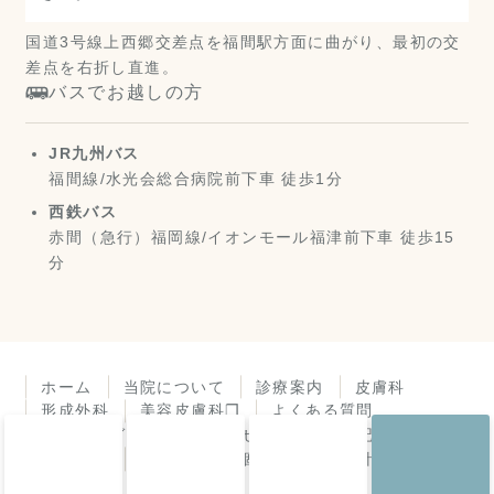
国道3号線上西郷交差点を福間駅方面に曲がり、最初の交
差点を右折し直進。
バスでお越しの方
JR九州バス
福間線/水光会総合病院前下車 徒歩1分
西鉄バス
赤間（急行）福岡線/イオンモール福津前下車 徒歩15
分
ホーム
当院について
診療案内
皮膚科
形成外科
美容皮膚科❐
よくある質問
アクセスガイド
お知らせ
診療所日記
皮膚症状
機器紹介
個人情報保護方針