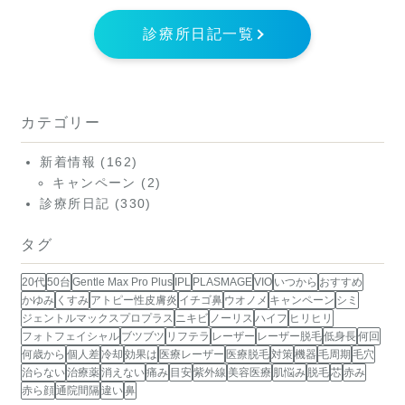
診療所日記一覧
カテゴリー
新着情報
(162)
キャンペーン
(2)
診療所日記
(330)
タグ
20代
50台
Gentle Max Pro Plus
IPL
PLASMAGE
VIO
いつから
おすすめ
かゆみ
くすみ
アトピー性皮膚炎
イチゴ鼻
ウオノメ
キャンペーン
シミ
ジェントルマックスプロプラス
ニキビ
ノーリス
ハイフ
ヒリヒリ
フォトフェイシャル
ブツブツ
リフテラ
レーザー
レーザー脱毛
低身長
何回
何歳から
個人差
冷却
効果は
医療レーザー
医療脱毛
対策
機器
毛周期
毛穴
治らない
治療薬
消えない
痛み
目安
紫外線
美容医療
肌悩み
脱毛
芯
赤み
赤ら顔
通院間隔
違い
鼻