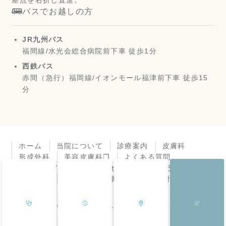
バスでお越しの方
JR九州バス
福間線/水光会総合病院前下車 徒歩1分
西鉄バス
赤間（急行）福岡線/イオンモール福津前下車 徒歩15
分
ホーム
当院について
診療案内
皮膚科
形成外科
美容皮膚科❐
よくある質問
アクセスガイド
お知らせ
診療所日記
皮膚症状
機器紹介
個人情報保護方針
© 福岡県福津市 よしき皮膚科・形成外科