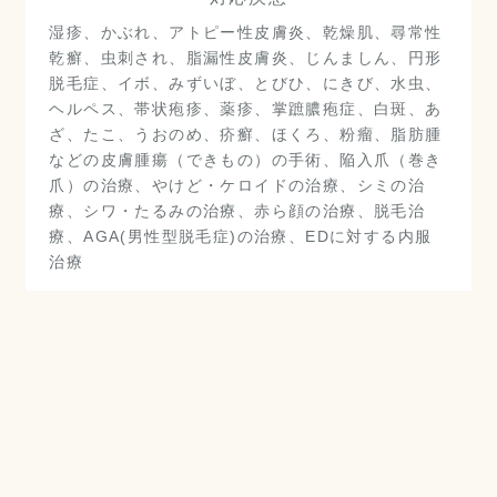
湿疹、かぶれ、アトピー性皮膚炎、乾燥肌、尋常性
乾癬、虫刺され、脂漏性皮膚炎、じんましん、円形
脱毛症、イボ、みずいぼ、とびひ、にきび、水虫、
ヘルペス、帯状疱疹、薬疹、掌蹠膿疱症、白斑、あ
ざ、たこ、うおのめ、疥癬、ほくろ、粉瘤、脂肪腫
などの皮膚腫瘍（できもの）の手術、陥入爪（巻き
爪）の治療、やけど・ケロイドの治療、シミの治
療、シワ・たるみの治療、赤ら顔の治療、脱毛治
療、AGA(男性型脱毛症)の治療、EDに対する内服
治療