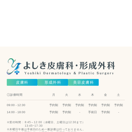
膚科は
こちら
（美容皮膚
科）
Cosmetic Dermatology
皮膚科
形成外科
美容皮膚科
診療時間
月
火
水
木
金
土
09:00 - 12:30
予約制
予約制
予約制
予約制
予約制
予約制
14:00 - 18:00
予約制
予約制
-
手術日
予約制
-
受付時間 :
8:45～12:00（水曜日、土曜日は12:30まで）
13:45~17:30
木曜日午後は手術日のため一般診療は行っておりません。