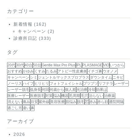
カテゴリー
新着情報
(162)
キャンペーン
(2)
診療所日記
(333)
タグ
20代
30代
40台
50台
Gentle Max Pro Plus
IPL
PLASMAGE
VIO
いつから
おすすめ
かゆみ
くすみ
たるみ
アトピー性皮膚炎
イチゴ鼻
ウオノメ
キャンペーン
シミ
ジェントルマックスプロプラス
ダウンタイム
ニキビ
ノーリス
ハイフ
ヒリヒリ
フォトフェイシャル
ブツブツ
リフテラ
レーザー
レーザー脱毛
低身長
何回
何歳から
個人差
光治療
冷却
効果は
医療レーザー
医療脱毛
対策
悩み
機器
毛周期
毛穴
治らない
治療薬
消えない
痛み
目安
紫外線
美容医療
肌悩み
脱毛
芯
赤み
赤ら顔
通院間隔
過ごし方
違い
鼻
アーカイブ
2026