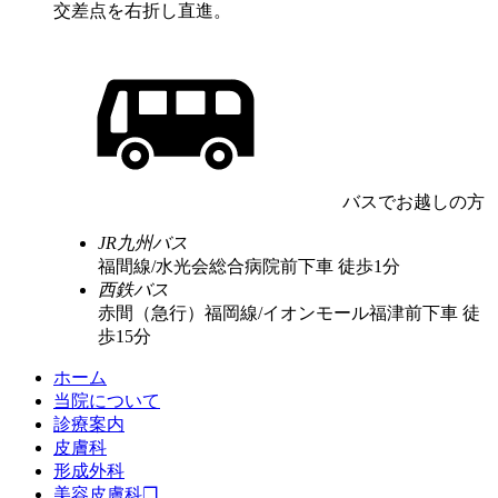
交差点を右折し直進。
バスでお越しの方
JR九州バス
福間線/水光会総合病院前下車 徒歩1分
西鉄バス
赤間（急行）福岡線/イオンモール福津前下車 徒
歩15分
ホーム
当院について
診療案内
皮膚科
形成外科
美容皮膚科❐