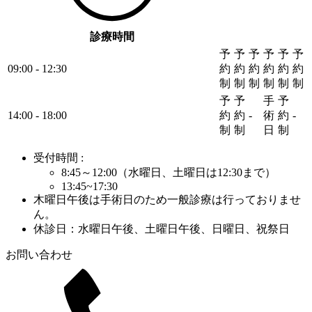
診療時間
予
予
予
予
予
予
09:00 - 12:30
約
約
約
約
約
約
制
制
制
制
制
制
予
予
手
予
14:00 - 18:00
約
約
-
術
約
-
制
制
日
制
受付時間 :
8:45～12:00（水曜日、土曜日は12:30まで）
13:45~17:30
木曜日午後は手術日のため一般診療は行っておりませ
ん。
休診日：水曜日午後、土曜日午後、日曜日、祝祭日
お問い合わせ