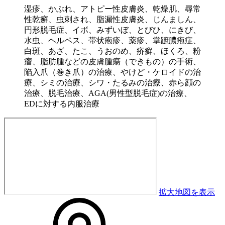
湿疹、かぶれ、アトピー性皮膚炎、乾燥肌、尋常
性乾癬、虫刺され、脂漏性皮膚炎、じんましん、
円形脱毛症、イボ、みずいぼ、とびひ、にきび、
水虫、ヘルペス、帯状疱疹、薬疹、掌蹠膿疱症、
白斑、あざ、たこ、うおのめ、疥癬、ほくろ、粉
瘤、脂肪腫などの皮膚腫瘍（できもの）の手術、
陥入爪（巻き爪）の治療、やけど・ケロイドの治
療、シミの治療、シワ・たるみの治療、赤ら顔の
治療、脱毛治療、AGA(男性型脱毛症)の治療、
EDに対する内服治療
拡大地図を表示