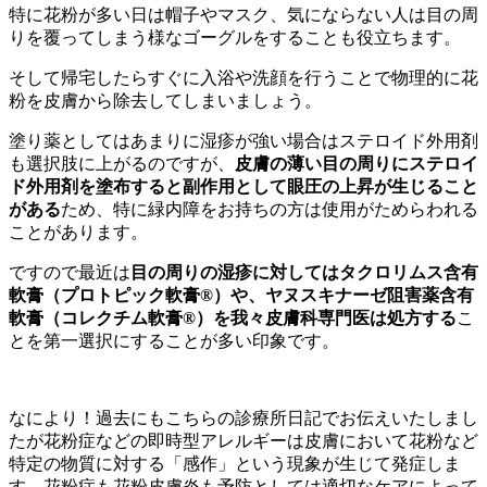
特に花粉が多い日は帽子やマスク、気にならない人は目の周
りを覆ってしまう様なゴーグルをすることも役立ちます。
そして帰宅したらすぐに入浴や洗顔を行うことで物理的に花
粉を皮膚から除去してしまいましょう。
塗り薬としてはあまりに湿疹が強い場合はステロイド外用剤
も選択肢に上がるのですが、
皮膚の薄い目の周りにステロイ
ド外用剤を塗布すると副作用として眼圧の上昇が生じること
がある
ため、特に緑内障をお持ちの方は使用がためらわれる
ことがあります。
ですので最近は
目の周りの湿疹に対してはタクロリムス含有
軟膏（プロトピック軟膏®）や、ヤヌスキナーゼ阻害薬含有
軟膏（コレクチム軟膏®）を我々皮膚科専門医は処方する
こ
とを第一選択にすることが多い印象です。
なにより！過去にもこちらの診療所日記でお伝えいたしまし
たが花粉症などの即時型アレルギーは皮膚において花粉など
特定の物質に対する「感作」という現象が生じて発症しま
す。花粉症も花粉皮膚炎も予防としては適切なケアによって