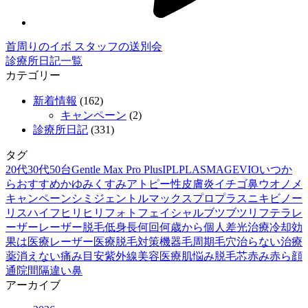
首周りのイボ
スタッフの送別会
診療所日記一覧
カテゴリー
新着情報
(162)
キャンペーン
(2)
診療所日記
(331)
タグ
20代
30代
50台
Gentle Max Pro Plus
IPL
PLASMAGE
VIO
いつか
ら
おすすめ
かゆみ
くすみ
アトピー性皮膚炎
イチゴ鼻
ウオノメ
キャンペーン
シミ
ジェントルマックスプロプラス
ニキビ
ノー
リス
ハイフ
ヒリヒリ
フォトフェイシャル
ブツブツ
リフテラ
レ
ーザー
レーザー脱毛
低身長
何回
何歳から
個人差
光治療
冷却
効
果は
医療レーザー
医療脱毛
対策
機器
毛周期
毛穴
治らない
治療
薬
消えない
痛み
目安
紫外線
美容医療
肌悩み
脱毛
芯
赤み
赤ら顔
通院間隔
違い
鼻
アーカイブ