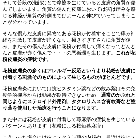
そして普段の洗顔などで摩擦を生じていると皮膚の角質が傷
んでしまいます。角質の傷んだ皮膚においては実は痒みを感
じる神経が角質の外側までびよーんと伸びていってしまうこ
とが分かっています。
そんな傷んだ皮膚に異物である花粉が付着することで痒み神
経を刺激して皮膚が痒くなり、掻きすぎてさらに角質が傷
み、またその傷んだ皮膚に花粉が付着して痒くなってどんど
んと皮膚が赤く傷んで・・・の悪循環を生じます。
これが花
粉皮膚炎の症状です
。
花粉皮膚炎の多くはアレルギー反応というより花粉が皮膚に
付着する刺激そのものによって生じるものがほとんどです
。
花粉皮膚炎においては抗ヒスタミン薬などの飲み薬はその免
疫学的機序からは効果が期待できないため、
通常のかぶれと
同じようにステロイド外用剤、タクロリムス含有軟膏など塗
り薬を使用した治療を行うことになります
。
また中には花粉が皮膚に付着して蕁麻疹の症状を生じている
パターンもあります（花粉による接触蕁麻疹）
こういった場合には抗ヒスタミン薬の内服や、最近は抗ヒス