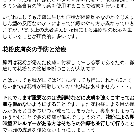
タミン薬含有の塗り薬を使用することで治療を行います。
いずれにしても皮膚に生じた症状が湿疹反応なのか？じんま
しん型の反応なのか？によって治療のやり方が異なっていき
ますが、9割以上の患者さんは花粉による湿疹型の反応を生
じていることが圧倒的に多いです。
花粉皮膚炎の予防と治療
原因は花粉が傷んだ皮膚に付着して生じる事であるため、徹
底して花粉との接触を断つことが大切です。
とはいっても我が国ではどこに行っても特にこれから5月く
らいまでは花粉が飛散していない地域はありません・・・。
それでも
まず重要なのは洗顔時などに皮膚を強くこすってお
肌を傷めないようにすること
です。また花粉症による目の痒
みがあると目をついつい擦ってしまったり、鼻水をしょっち
ゅうかむことで鼻の皮膚が傷んでしまうので、
花粉による即
時型アレルギーがある方はそちらの治療も並行して行う
こと
でお顔の皮膚を傷めないようにしましょう。