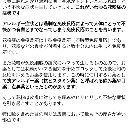
っ赤に腫れあがり過剰な涙、鼻水がドンドンとあふれ出すと
いう不快な症状を呈していきます
。これがいわゆる花粉症の
症状です
。
アレルギー症状とは過剰な免疫反応によって人体にとって不
快かつ有害とまでなってしまう免疫反応のことを言います。
花粉症の免疫反応はⅠ型免疫反応（即時型免疫反応）であ
り、花粉などの異物が付着すると数十分以内に生じる免疫反
応です。
また花粉が免疫細胞の鍵穴にハマって生じるものなので、お
薬としては花粉がハマる鍵穴を予めブロックして免疫細胞の
反応を抑えるお薬を使用します。この時に使用するお薬とし
て
抗アレルギー薬（抗ヒスタミン薬）と呼ばれる飲み薬や目
薬、点鼻薬といったものがあります
。
そして花粉は皮膚に対しても痒みやヒリヒリした不快な症状
を引き起こすことがあります。
特に瞼を含めた目の周りは皮膚において最もその厚さが薄い
部位です。