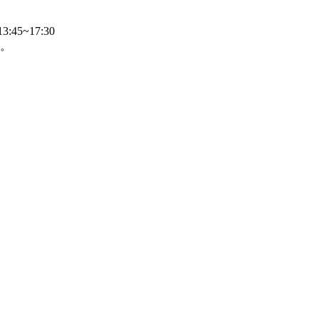
45~17:30
。